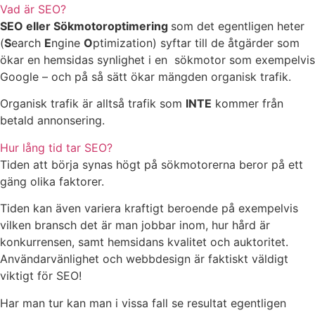
Vad är SEO?
SEO eller Sökmotoroptimering
som det egentligen heter
(
S
earch
E
ngine
O
ptimization) syftar till de åtgärder som
ökar en hemsidas synlighet i en sökmotor som exempelvis
Google – och på så sätt ökar mängden organisk trafik.
Organisk trafik är alltså trafik som
INTE
kommer från
betald annonsering.
Hur lång tid tar SEO?
Tiden att börja synas högt på sökmotorerna beror på ett
gäng olika faktorer.
Tiden kan även variera kraftigt beroende på exempelvis
vilken bransch det är man jobbar inom, hur hård är
konkurrensen, samt hemsidans kvalitet och auktoritet.
Användarvänlighet och webbdesign är faktiskt väldigt
viktigt för SEO!
Har man tur kan man i vissa fall se resultat egentligen