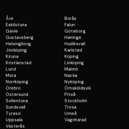
Åre
Borås
Eskilstuna
Falun
Gävle
Göteborg
Gustavsberg
Haninge
Helsingborg
Hudiksvall
Jönköping
Karlstad
Kiruna
Köping
Kristianstad
Linköping
Lund
Malmö
Mora
Nacka
Norrköping
Nyköping
Örebro
Örnsköldsvik
Östersund
Piteå
Sollentuna
Stockholm
Sundsvall
Trosa
Tyresö
Umeå
Uppsala
Vagnhärad
Västerås