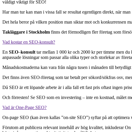
väldigt viktigt för SEO!
Har man tur kan man i vissa fall se resultat egentligen direkt, när man i
Det hela beror på vilken position man siktar mot och konkurrensen ma
Takläggare i Stockholm
finns det förmodligen fler företag som förs
Vad kostar en SEO-konsult?
En
SEO
–
konsult
tar mellan 1 000 kr och 2000 kr per timme men du ka
anpassade lösningar som passar alla olika typer och storlekar av företa
Månadskostnaderna kan vara från några tusen i månaden till betydlig
Det finns även SEO-företag som tar betalt per sökord/sökfras osv, men v
Då SEO är ett löpande arbete är i alla fall ett fast pris oftast ingen 
Och förresten! Se SEO som en investering – inte en kostnad, målet med a
Vad är One-Page SEO?
On-page SEO (kan även kallas ”on-site SEO”) syftar på att optimera w
Förutom att publicera relevant innehåll av hög kvalitet, inkluderar On