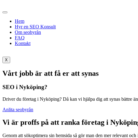
Hoppa
till
innehåll
Hem
Hyr en SEO Konsult
Om seobyrån
FAQ
Kontakt
X
Vårt jobb är att få er att synas
SEO i Nyköping?
Driver du företag i Nyköping? Då kan vi hjälpa dig att synas bättre 
Anlita seobyrån
Vi är proffs på att ranka företag i Nyköpin
Genom att sökoptimera sin hemsida så gör man den mer relevant och i