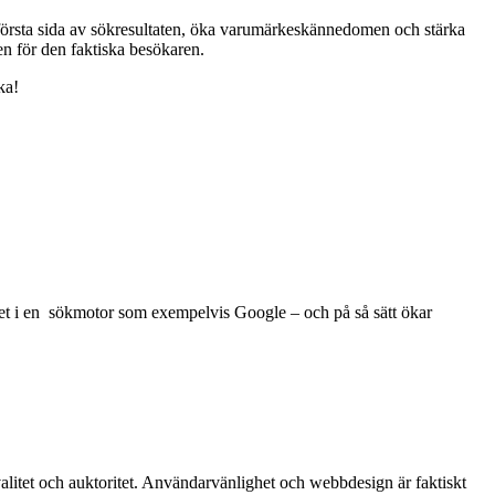
örsta sida av sökresultaten, öka varumärkeskännedomen och stärka
sen för den faktiska besökaren.
ka!
ghet i en sökmotor som exempelvis Google – och på så sätt ökar
litet och auktoritet. Användarvänlighet och webbdesign är faktiskt