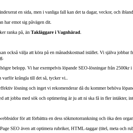
ndexerat en sida, men i vanliga fall kan det ta dagar, veckor, och ibland 
n har emot sig påvägen dit.
öker ranka på, än
Takläggare i Vagnhärad
.
n också välja att köra på en månadskostnad istället. Vi själva jobbar f
g.
t högre belopp. Vi har exempelvis löpande SEO-lösningar från 2500kr 
arför krångla till det så, tycker vi..
priseffektiv lösning och inget vi rekomenderar då du kommer behöva löpan
tt jobba med sök och optimering är ju att ni ska få in fler intäkter, in
ebbsidor för att förbättra en dess sökmotorrankning och öka den organi
 Page SEO även att optimera rubriker, HTML-taggar (titel, meta och rubri