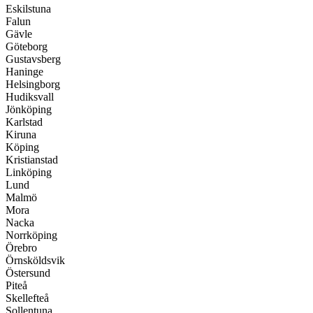
Eskilstuna
Falun
Gävle
Göteborg
Gustavsberg
Haninge
Helsingborg
Hudiksvall
Jönköping
Karlstad
Kiruna
Köping
Kristianstad
Linköping
Lund
Malmö
Mora
Nacka
Norrköping
Örebro
Örnsköldsvik
Östersund
Piteå
Skellefteå
Sollentuna