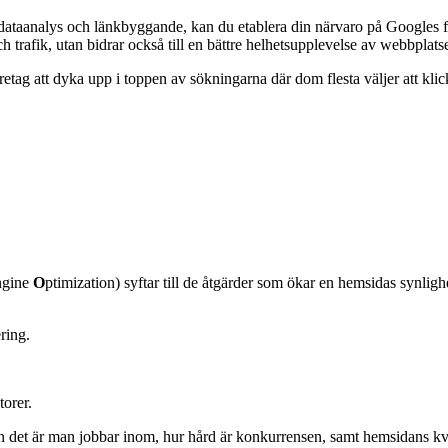
ataanalys och länkbyggande, kan du etablera din närvaro på Googles f
h trafik, utan bidrar också till en bättre helhetsupplevelse av webbplat
öretag att dyka upp i toppen av sökningarna där dom flesta väljer att klic
ngine
O
ptimization) syftar till de åtgärder som ökar en hemsidas synli
ring.
torer.
h det är man jobbar inom, hur hård är konkurrensen, samt hemsidans kva