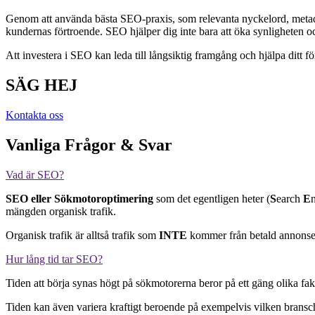
Genom att använda bästa SEO-praxis, som relevanta nyckelord, metad
kundernas förtroende. SEO hjälper dig inte bara att öka synligheten oc
Att investera i SEO kan leda till långsiktig framgång och hjälpa ditt f
SÄG HEJ
Kontakta oss
Vanliga Frågor & Svar
Vad är SEO?
SEO eller Sökmotoroptimering
som det egentligen heter (
S
earch
E
mängden organisk trafik.
Organisk trafik är alltså trafik som
INTE
kommer från betald annonse
Hur lång tid tar SEO?
Tiden att börja synas högt på sökmotorerna beror på ett gäng olika fak
Tiden kan även variera kraftigt beroende på exempelvis vilken bransc