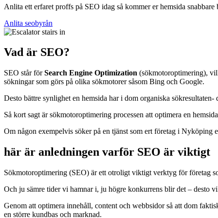
Anlita ett erfaret proffs på SEO idag så kommer er hemsida snabbare
Anlita seobyrån
Vad är SEO?
SEO står för
Search Engine Optimization
(sökmotoroptimering), vilk
sökningar som görs på olika sökmotorer såsom Bing och Google.
Desto bättre synlighet en hemsida har i dom organiska sökresultaten- 
Så kort sagt är sökmotoroptimering processen att optimera en hemsidas in
Om någon exempelvis söker på en tjänst som ert företag i Nyköping erb
här är anledningen varför SEO är viktigt
Sökmotoroptimering (SEO) är ett otroligt viktigt verktyg för företag 
Och ju sämre tider vi hamnar i, ju högre konkurrens blir det – desto vik
Genom att optimera innehåll, content och webbsidor så att dom faktiskt
en större kundbas och marknad.