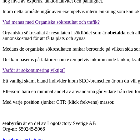
hög nivå av expertis, auktoritativitet och pålitlighet.
Inom detta område ingår även exempelvis intern länkning som kan öka
Vad menas med Organiska sökresultat och trafik?
Organiska sökresultat är resultaten i sökflödet som är
obetalda
och all
annonskostnad för att få ta plats och synas.
Medans de organiska sökresultaten rankar beroende på vilken sida so
Det kan baseras på faktorer som exempelvis inkommande länkar, kval
Varför är sökoptimering viktigt?
Ett vanligt skämt bland individer inom SEO-branschen är om du vill g
Eftersom bara en minimal andel av användarna går vidare från den förs
Med varje position sjunker CTR (klick frekvens) massor.
seobyrån
är en del av Logofactory Sverige AB
Org-nr: 559245-5066
Facebook
Instagram