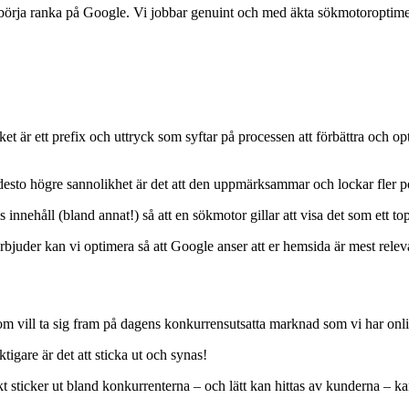
 börja ranka på Google. Vi jobbar genuint och med äkta sökmotoroptime
et är ett prefix och uttryck som syftar på processen att förbättra och o
desto högre sannolikhet är det att den uppmärksammar och lockar fler p
nehåll (bland annat!) så att en sökmotor gillar att visa det som ett topp
juder kan vi optimera så att Google anser att er hemsida är mest releva
som vill ta sig fram på dagens konkurrensutsatta marknad som vi har onl
tigare är det att sticka ut och synas!
 sticker ut bland konkurrenterna – och lätt kan hittas av kunderna – kan