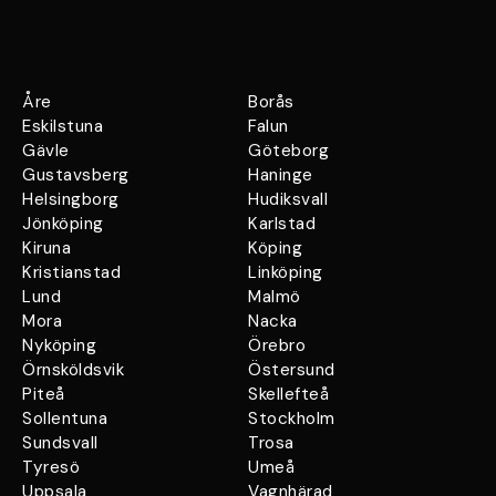
Åre
Borås
Eskilstuna
Falun
Gävle
Göteborg
Gustavsberg
Haninge
Helsingborg
Hudiksvall
Jönköping
Karlstad
Kiruna
Köping
Kristianstad
Linköping
Lund
Malmö
Mora
Nacka
Nyköping
Örebro
Örnsköldsvik
Östersund
Piteå
Skellefteå
Sollentuna
Stockholm
Sundsvall
Trosa
Tyresö
Umeå
Uppsala
Vagnhärad