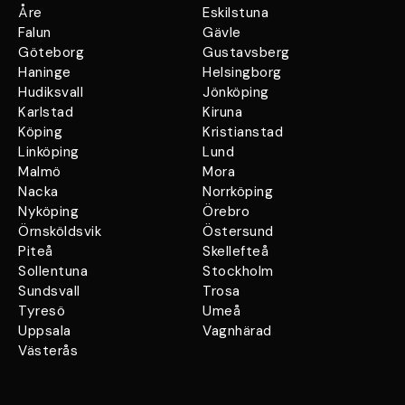
Åre
Eskilstuna
Falun
Gävle
Göteborg
Gustavsberg
Haninge
Helsingborg
Hudiksvall
Jönköping
Karlstad
Kiruna
Köping
Kristianstad
Linköping
Lund
Malmö
Mora
Nacka
Norrköping
Nyköping
Örebro
Örnsköldsvik
Östersund
Piteå
Skellefteå
Sollentuna
Stockholm
Sundsvall
Trosa
Tyresö
Umeå
Uppsala
Vagnhärad
Västerås